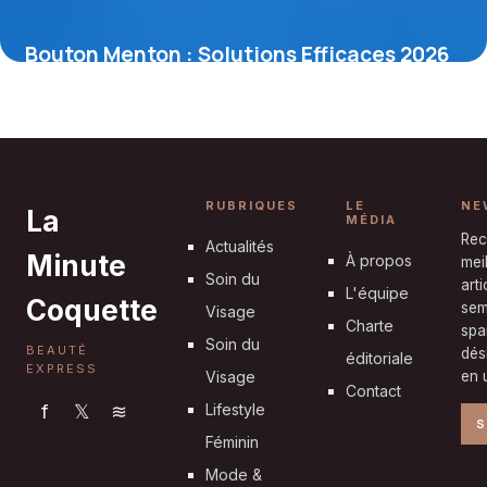
Bouton Menton : Solutions Efficaces 2026
8 mai 2026
RUBRIQUES
LE
NE
La
MÉDIA
Rec
Actualités
Minute
À propos
mei
Soin du
art
L'équipe
Coquette
sem
Visage
Charte
spa
Soin du
BEAUTÉ
dés
éditoriale
EXPRESS
Visage
en u
Contact
f
𝕏
≋
Lifestyle
S
Féminin
Mode &