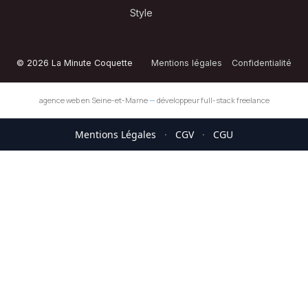
Style
© 2026 La Minute Coquette
Mentions légales
Confidentialité
agence web en Seine-et-Marne
—
développeur full-stack freelance
Mentions Légales
·
CGV
·
CGU