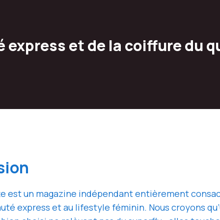
express et de la coiffure du q
sion
e est un magazine indépendant entièrement consacr
beauté express et au lifestyle féminin. Nous croyons q