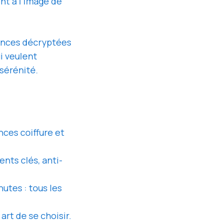
ent à l’image de
dances décryptées
i veulent
 sérénité.
ces coiffure et
ents clés, anti-
utes : tous les
art de se choisir.