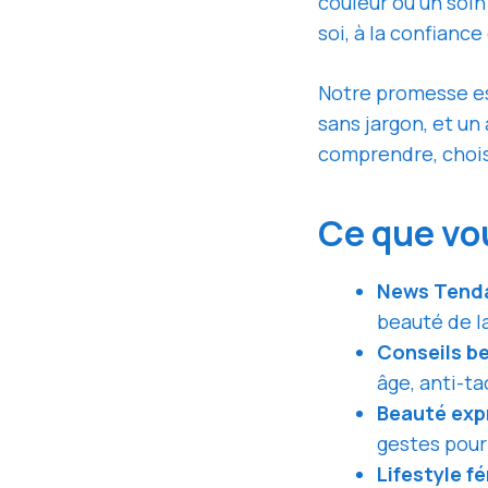
couleur ou un soin
soi, à la confianc
Notre promesse es
sans jargon, et u
comprendre, choisi
Ce que vou
News Tend
beauté de la
Conseils b
âge, anti-ta
Beauté exp
gestes pour 
Lifestyle f