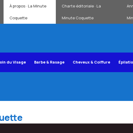
À propos · La Minute
Charte éditoriale · La
Ann
Coquette
Minute Coquette
Mi
oin du Visage
Barbe & Rasage
Cheveux & Coiffure
Épilati
uette