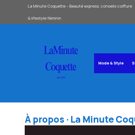
Aller
La Minute Coquette – Beauté express, conseils coiffure
au
& lifestyle féminin
contenu
Mode & Style
S
À propos · La Minute Coq