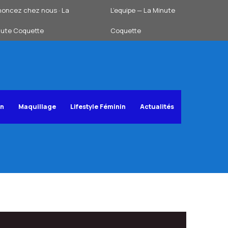
oncez chez nous · La
L’equipe — La Minute
nute Coquette
Coquette
on
Maquillage
Lifestyle Féminin
Actualités