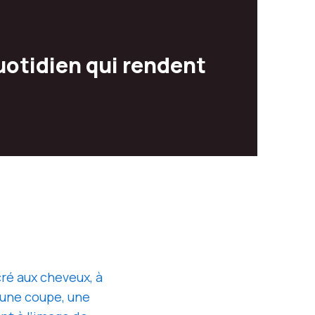
uotidien qui rendent
é aux cheveux, à
u’une coupe, une