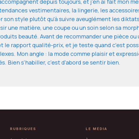
ccompagnent depuis toujours, et j'en ai fait mon mét
 tendances vestimentaires, la lingerie, les accessoire
r son style plutôt qu'à suivre aveuglément les diktats
ir une matière, une coupe ou un soin selon sa morpho
roduits beauté. Avant de recommander une pièce ou un
t le rapport qualité-prix, et je teste quand c'est possi
lexes. Mon angle : la mode comme plaisir et express
 Bien s'habiller, c'est d'abord se sentir bien.
RUBRIQUES
LE MÉDIA