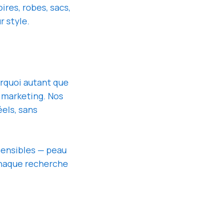
res, robes, sacs,
r style.
urquoi autant que
s marketing. Nos
éels, sans
sensibles — peau
chaque recherche