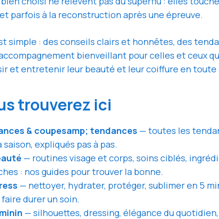
 bien choisi ne relèvent pas du superflu : elles touch
e et parfois à la reconstruction après une épreuve.
t simple : des conseils clairs et honnêtes, des ten
n accompagnement bienveillant pour celles et ceux qu
r et entretenir leur beauté et leur coiffure en toute
s trouverez ici
ances & coupesamp; tendances
— toutes les tendan
 saison, expliqués pas à pas.
eauté
— routines visage et corps, soins ciblés, ingrédi
ches : nos guides pour trouver la bonne.
ress
— nettoyer, hydrater, protéger, sublimer en 5 min
faire durer un soin.
éminin
— silhouettes, dressing, élégance du quotidien, 