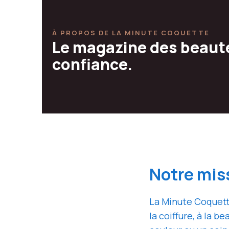
À PROPOS DE LA MINUTE COQUETTE
Le magazine des beauté 
confiance.
Notre mis
La Minute Coquett
la coiffure, à la 