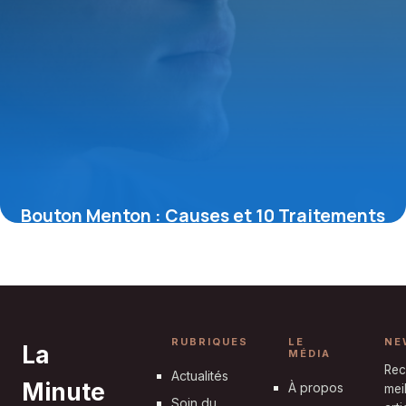
Bouton Menton : Causes et 10 Traitements
Efficaces
1 mai 2026
RUBRIQUES
LE
NE
La
MÉDIA
Rec
Actualités
Minute
À propos
mei
Soin du