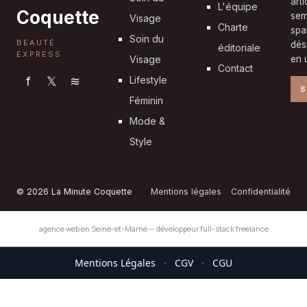
art
L'équipe
Coquette
sem
Visage
Charte
spa
Soin du
BEAUTÉ
dés
éditoriale
EXPRESS
Visage
en u
Contact
f
𝕏
≋
Lifestyle
S
Féminin
Mode &
Style
© 2026 La Minute Coquette
Mentions légales
Confidentialité
agence web en Seine-et-Marne
—
développeur full-stack freelance
Mentions Légales
·
CGV
·
CGU