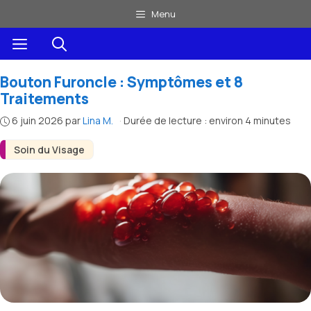
Aller
Menu
au
Menu
contenu
Bouton Furoncle : Symptômes et 8
Traitements
6 juin 2026
par
Lina M.
·
Durée de lecture : environ 4 minutes
Soin du Visage