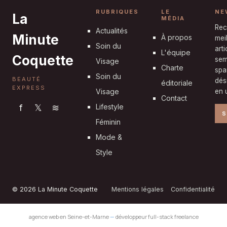
RUBRIQUES
LE
NE
La
MÉDIA
Rec
Actualités
Minute
À propos
mei
Soin du
art
L'équipe
Coquette
sem
Visage
Charte
spa
Soin du
BEAUTÉ
dés
éditoriale
EXPRESS
Visage
en u
Contact
f
𝕏
≋
Lifestyle
S
Féminin
Mode &
Style
© 2026 La Minute Coquette
Mentions légales
Confidentialité
agence web en Seine-et-Marne
—
développeur full-stack freelance