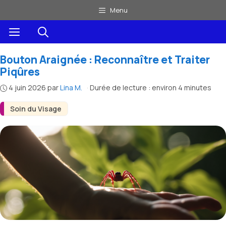
Aller
Menu
au
Menu
contenu
Bouton Araignée : Reconnaître et Traiter
Piqûres
4 juin 2026
par
Lina M.
·
Durée de lecture : environ 4 minutes
Soin du Visage