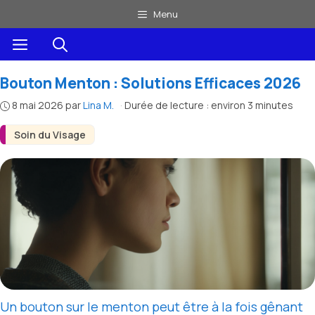
Aller
Menu
au
Menu
contenu
Bouton Menton : Solutions Efficaces 2026
8 mai 2026
par
Lina M.
·
Durée de lecture : environ 3 minutes
Soin du Visage
Un bouton sur le menton peut être à la fois gênant