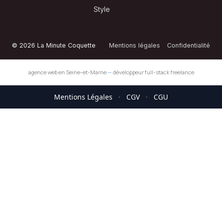
Style
© 2026 La Minute Coquette
Mentions légales
Confidentialité
agence web en Seine-et-Marne
—
développeur full-stack freelance
Mentions Légales
·
CGV
·
CGU