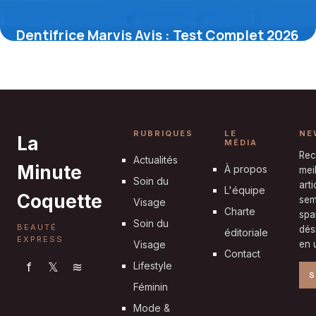
Dentifrice Marvis Avis : Test Complet 2026
6 mai 2026
RUBRIQUES
LE
NE
La
MÉDIA
Rec
Actualités
Minute
À propos
mei
Soin du
art
L'équipe
Coquette
sem
Visage
Charte
spa
Soin du
BEAUTÉ
dés
éditoriale
EXPRESS
Visage
en u
Contact
f
𝕏
≋
Lifestyle
S
Féminin
Mode &