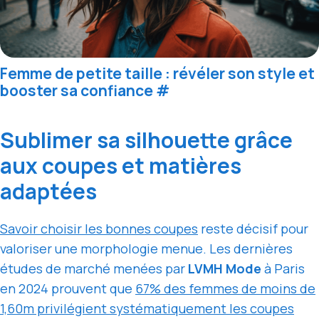
Femme de petite taille : révéler son style et
booster sa confiance
#
Sublimer sa silhouette grâce
aux coupes et matières
adaptées
Savoir choisir les bonnes coupes
reste décisif pour
valoriser une morphologie menue. Les dernières
études de marché menées par
LVMH Mode
à Paris
en 2024 prouvent que
67% des femmes de moins de
1,60m privilégient systématiquement les coupes