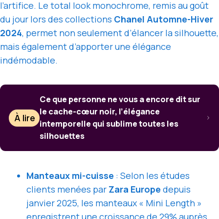
l’artifice. Le total look monochrome, remis au goût
du jour lors des collections
Chanel Automne-Hiver
2024
, permet non seulement d’élancer la silhouette,
mais également d’apporter une élégance
indémodable.
Ce que personne ne vous a encore dit sur
le cache-cœur noir, l’élégance
À lire
intemporelle qui sublime toutes les
silhouettes
Manteaux mi-cuisse
: Selon les études
clients menées par
Zara Europe
depuis
janvier 2025, les manteaux « Mini Length »
enregistrent une croissance de
29% auprès