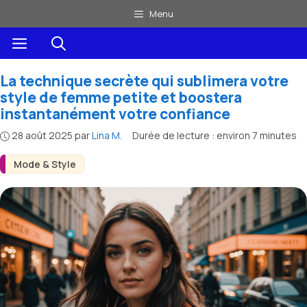
Aller
Menu
au
Menu
contenu
La technique secrète qui sublimera votre
style de femme petite et boostera
instantanément votre confiance
28 août 2025
par
Lina M.
·
Durée de lecture : environ 7 minutes
Mode & Style