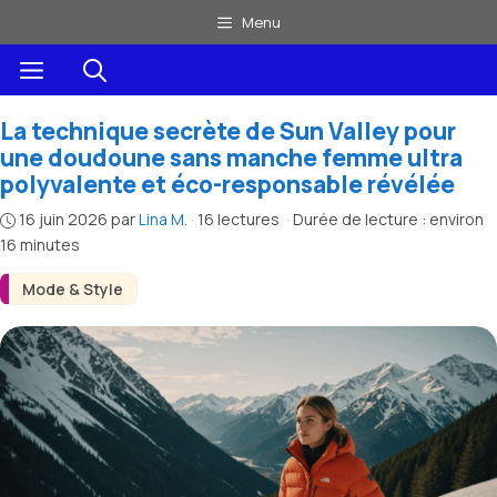
Aller
Menu
au
Menu
contenu
La technique secrète de Sun Valley pour
une doudoune sans manche femme ultra
polyvalente et éco-responsable révélée
16 juin 2026
par
Lina M.
·
16 lectures
·
Durée de lecture : environ
16 minutes
Mode & Style