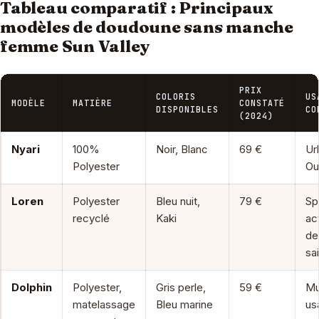
Tableau comparatif : Principaux
modèles de doudoune sans manche
femme Sun Valley
PRIX
COLORIS
US
MODÈLE
MATIÈRE
CONSTATÉ
DISPONIBLES
CO
(2024)
Nyari
100%
Noir, Blanc
69 €
Ur
Polyester
Ou
Loren
Polyester
Bleu nuit,
79 €
Sp
recyclé
Kaki
act
de
sa
Dolphin
Polyester,
Gris perle,
59 €
Mu
matelassage
Bleu marine
us