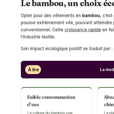
Le bambou, un choix éco
Opter pour des vêtements en
bambou
, c’es
pousse extrêmement vite, pouvant atteindre pl
conventionnel. Cette
croissance rapide
en fa
l’industrie textile.
Son impact écologique positif se traduit par :
À lire
La mode
Faible consommation
Abse
d’eau
chim
La culture du bambou use
La pl