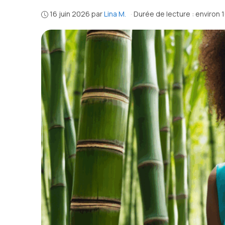
16 juin 2026
par
Lina M.
·
Durée de lecture : environ 