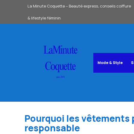
Aller
La Minute Coquette – Beauté express, conseils coiffure
au
& lifestyle féminin
contenu
Mode & Style
S
Pourquoi les vêtements
responsable