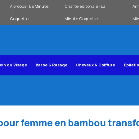
À propos · La Minute
Charte éditoriale · La
Ann
Coquette
Minute Coquette
Mi
oin du Visage
Barbe & Rasage
Cheveux & Coiffure
Épilati
 pour femme en bambou transf