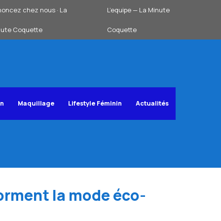
oncez chez nous · La
L’equipe — La Minute
nute Coquette
Coquette
on
Maquillage
Lifestyle Féminin
Actualités
orment la mode éco-