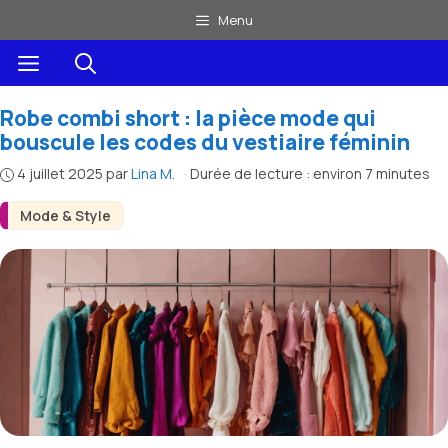
Aller
Menu
au
Menu
contenu
Robe combi short : la pièce mode qui
bouscule les codes du vestiaire féminin
4 juillet 2025
par
Lina M.
·
Durée de lecture : environ 7 minutes
Mode & Style