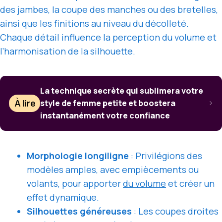
des jambes, la coupe des manches ou des bretelles,
ainsi que les finitions au niveau du décolleté.
Chaque détail influence la perception du volume et
l’harmonisation de la silhouette.
La technique secrète qui sublimera votre
À lire
style de femme petite et boostera
instantanément votre confiance
Morphologie longiligne
: Privilégions des
modèles amples, avec empiècements ou
volants, pour apporter
du volume
et créer un
effet dynamique.
Silhouettes généreuses
: Les coupes droites