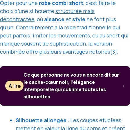
Opter pour une
robe combi short
, c’est faire le
choix d’une silhouette
structurée mais
décontractée
, où
aisance
et
style
ne font plus
qu’un. Contrairement à la robe traditionnelle qui
peut parfois limiter les mouvements, ou au short qui
manque souvent de sophistication, la version
combinée offre plusieurs avantages notoires[3].
Ce que personne ne vous a encore dit sur
le cache-cœur noir, l’élégance
À lire
intemporelle qui sublime toutes les
silhouettes
Silhouette allongée
: Les coupes étudiées
mettent en valeur la ligne du corps et créent