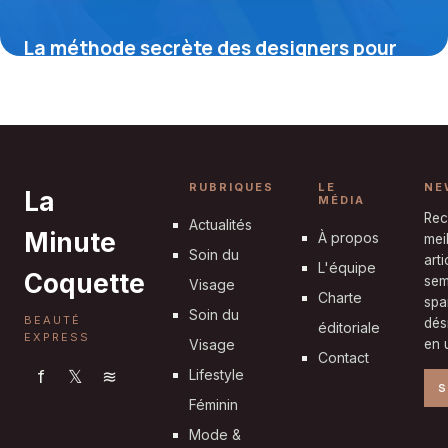
La méthode secrète des designers pour
maîtriser la couleur unie et transformer
votre style dès aujourd’hui
19 mai 2026
RUBRIQUES
LE
NE
La
MÉDIA
Rec
Actualités
Minute
À propos
mei
Soin du
art
L'équipe
Coquette
sem
Visage
Charte
spa
Soin du
BEAUTÉ
dés
éditoriale
EXPRESS
Visage
en u
Contact
f
𝕏
≋
Lifestyle
S
Féminin
Mode &