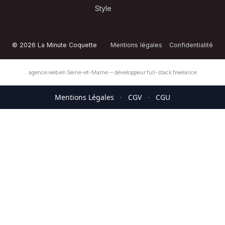
Style
© 2026 La Minute Coquette
Mentions légales
Confidentialité
agence web en Seine-et-Marne
—
développeur full-stack freelance
Mentions Légales
·
CGV
·
CGU