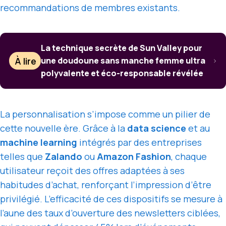
recommandations de membres existants.
La technique secrète de Sun Valley pour
À lire
une doudoune sans manche femme ultra
polyvalente et éco-responsable révélée
La personnalisation s’impose comme un pilier de
cette nouvelle ère. Grâce à la
data science
et au
machine learning
intégrés par des entreprises
telles que
Zalando
ou
Amazon Fashion
, chaque
utilisateur reçoit des offres adaptées à ses
habitudes d’achat, renforçant l’impression d’être
privilégié. L’efficacité de ces dispositifs se mesure à
l’aune des taux d’ouverture des newsletters ciblées,