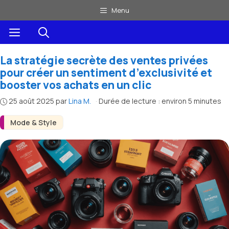
Aller
Menu
au
Menu
contenu
La stratégie secrète des ventes privées
pour créer un sentiment d’exclusivité et
booster vos achats en un clic
25 août 2025
par
Lina M.
·
Durée de lecture : environ 5 minutes
Mode & Style