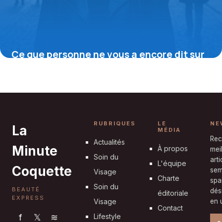
Ce que personne ne vous a encore dit sur
le cache-cœur noir, l’élégance
intemporelle qui sublime toutes les
silhouettes
8 septembre 2025
RUBRIQUES
LE
NE
La
MÉDIA
Rec
Actualités
Minute
À propos
mei
Soin du
art
L'équipe
Coquette
sem
Visage
Charte
spa
Soin du
BEAUTÉ
dés
éditoriale
EXPRESS
Visage
en u
Contact
f
𝕏
≋
Lifestyle