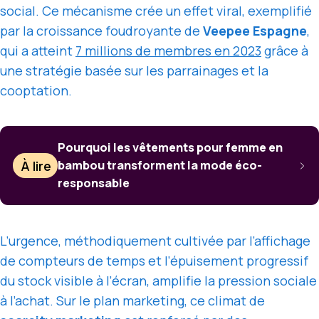
social. Ce mécanisme crée un effet viral, exemplifié
par la croissance foudroyante de
Veepee Espagne
,
qui a atteint
7 millions de membres en 2023
grâce à
une stratégie basée sur les parrainages et la
cooptation.
Pourquoi les vêtements pour femme en
À lire
bambou transforment la mode éco-
responsable
L’urgence, méthodiquement cultivée par l’affichage
de compteurs de temps et l’épuisement progressif
du stock visible à l’écran, amplifie la pression sociale
à l’achat. Sur le plan marketing, ce climat de