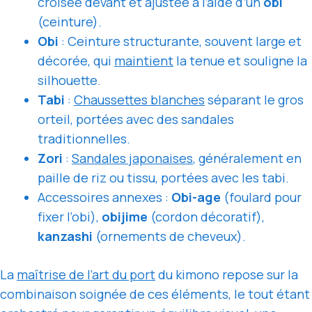
croisée devant et ajustée à l’aide d’un
obi
(ceinture).
Obi
: Ceinture structurante, souvent large et
décorée, qui
maintient
la tenue et souligne la
silhouette.
Tabi
:
Chaussettes blanches
séparant le gros
orteil, portées avec des sandales
traditionnelles.
Zori
:
Sandales japonaises
, généralement en
paille de riz ou tissu, portées avec les tabi.
Accessoires annexes :
Obi-age
(foulard pour
fixer l’obi),
obijime
(cordon décoratif),
kanzashi
(ornements de cheveux).
La
maîtrise de l’art du port
du kimono repose sur la
combinaison soignée de ces éléments, le tout étant