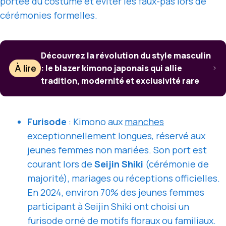
portée du costume et éviter les faux-pas lors de
cérémonies formelles.
Découvrez la révolution du style masculin
À lire
: le blazer kimono japonais qui allie
tradition, modernité et exclusivité rare
Furisode
: Kimono aux
manches
exceptionnellement longues
, réservé aux
jeunes femmes non mariées. Son port est
courant lors de
Seijin Shiki
(cérémonie de
majorité), mariages ou réceptions officielles.
En 2024, environ 70% des jeunes femmes
participant à Seijin Shiki ont choisi un
furisode orné de motifs floraux ou familiaux.