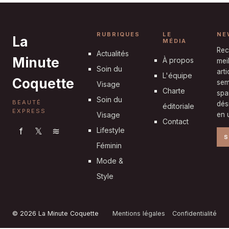
silhouettes
8 septembre 2025
RUBRIQUES
LE
NE
La
MÉDIA
Rec
Actualités
Minute
À propos
mei
Soin du
art
L'équipe
Coquette
sem
Visage
Charte
spa
Soin du
BEAUTÉ
dés
éditoriale
EXPRESS
Visage
en u
Contact
f
𝕏
≋
Lifestyle
S
Féminin
Mode &
Style
© 2026 La Minute Coquette
Mentions légales
Confidentialité