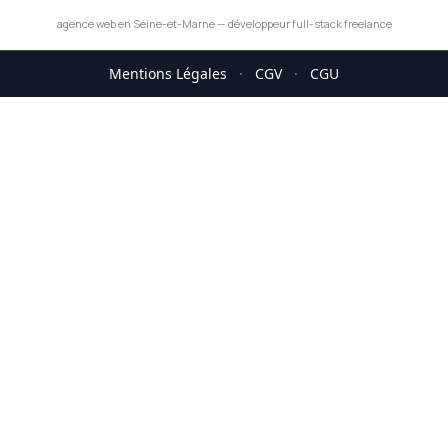
agence web en Seine-et-Marne
—
développeur full-stack freelance
Mentions Légales
·
CGV
·
CGU