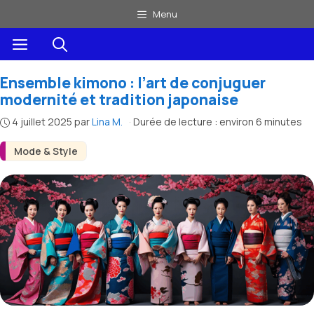
Aller
Menu
au
Menu
contenu
Ensemble kimono : l’art de conjuguer
modernité et tradition japonaise
4 juillet 2025
par
Lina M.
·
Durée de lecture : environ 6 minutes
Mode & Style