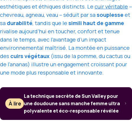
esthétiques et éthiques distincts. Le
cuir véritable
–
chevreau, agneau, veau – séduit par sa
souplesse
et
sa
durabilité
, tandis que le
simili haut de gamme
rivalise aujourd’hui en toucher, confort et tenue
dans le temps, avec l’avantage d’un impact
environnemental maîtrisé. La montée en puissance
des
cuirs végétaux
(issu de la pomme, du cactus ou
de l’ananas) illustre un engagement croissant pour
une mode plus responsable et innovante.
La technique secrète de Sun Valley pour
À lire
une doudoune sans manche femme ultra
polyvalente et éco-responsable révélée