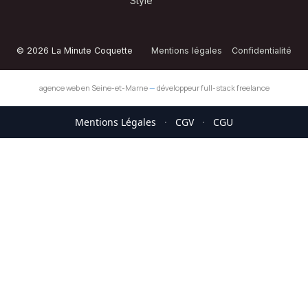
Style
© 2026 La Minute Coquette
Mentions légales
Confidentialité
agence web en Seine-et-Marne
—
développeur full-stack freelance
Mentions Légales
·
CGV
·
CGU