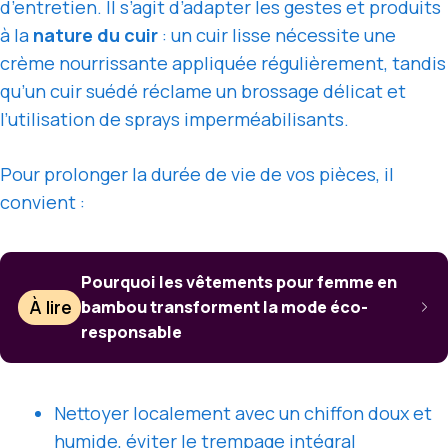
d’entretien. Il s’agit d’adapter les gestes et produits
à la
nature du cuir
: un cuir lisse nécessite une
crème nourrissante appliquée régulièrement, tandis
qu’un cuir suédé réclame un brossage délicat et
l’utilisation de sprays imperméabilisants.
Pour prolonger la durée de vie de vos pièces, il
convient :
Pourquoi les vêtements pour femme en
À lire
bambou transforment la mode éco-
responsable
Nettoyer localement avec un chiffon doux et
humide, éviter le trempage intégral