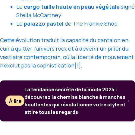
Le
cargo taille haute en peau végétale
signé
Stella McCartney
Le
palazzo pastel
de The Frankie Shop
Cette évolution traduit la capacité du pantalon en
cuir à
quitter l’univers rock
et à devenir un pilier du
vestiaire contemporain, où la liberté de mouvement
n’exclut pas la sophistication[1].
La tendance secrète de la mode 2025 :
découvrez la chemise blanche à manches
À lire
bouffantes qui révolutionne votre style et
attire tous les regards