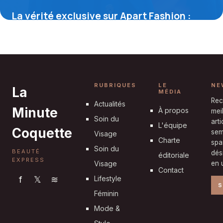
La vérité exclusive sur Apart Fashion :
découvrez le site officiel qui révolutionne
la mode haut de gamme européenne
4 septembre 2025
RUBRIQUES
LE
NE
La
MÉDIA
Rec
Actualités
Minute
À propos
mei
Soin du
art
L'équipe
Coquette
sem
Visage
Charte
spa
Soin du
BEAUTÉ
dés
éditoriale
EXPRESS
Visage
en u
Contact
f
𝕏
≋
Lifestyle
S
Féminin
Mode &