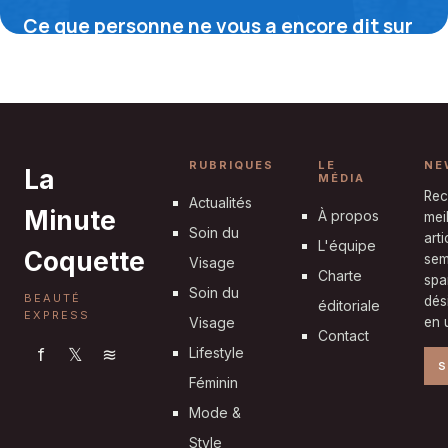
Ce que personne ne vous a encore dit sur
le cache-cœur noir, l’élégance
intemporelle qui sublime toutes les
silhouettes
8 septembre 2025
RUBRIQUES
LE
NE
La
MÉDIA
Rec
Actualités
Minute
À propos
mei
Soin du
art
L'équipe
Coquette
sem
Visage
Charte
spa
Soin du
BEAUTÉ
dés
éditoriale
EXPRESS
Visage
en u
Contact
f
𝕏
≋
Lifestyle
S
Féminin
Mode &
Style