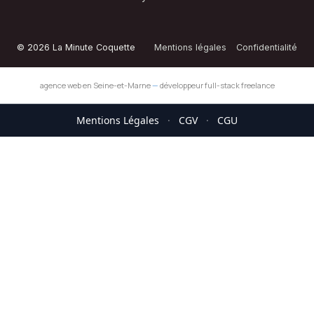
© 2026 La Minute Coquette
Mentions légales
Confidentialité
agence web en Seine-et-Marne
—
développeur full-stack freelance
Mentions Légales
·
CGV
·
CGU