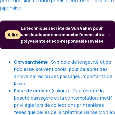
porte une signification précise, héritée de la culture
japonaise :
La technique secrète de Sun Valley pour
À lire
une doudoune sans manche femme ultra
polyvalente et éco-responsable révélée
Chrysanthème
: Symbole de longévité et de
noblesse, souvent choisi pour célébrer des
anniversaires ou des passages importants de
la vie.
Fleur de cerisier
(sakura) : Représente la
beauté passagère et la contemplation, motif
privilégié lors de collections printanières
telles que celles de la créatrice Hanae Mori en