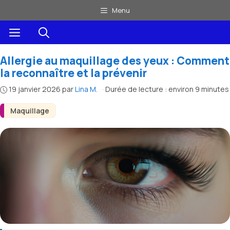
Aller
Menu
au
Menu
contenu
Allergie au maquillage des yeux : Comment
la reconnaître et la prévenir
19 janvier 2026
par
Lina M.
·
Durée de lecture : environ 9 minutes
Maquillage