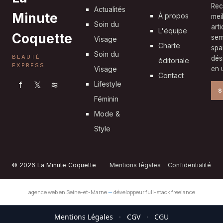
Rec
Actualités
Minute
À propos
mei
Soin du
art
L'équipe
Coquette
sem
Visage
Charte
spa
Soin du
BEAUTÉ
dés
éditoriale
EXPRESS
Visage
en u
Contact
f
𝕏
≋
Lifestyle
S
Féminin
Mode &
Style
© 2026 La Minute Coquette
Mentions légales
Confidentialité
agence web en Seine-et-Marne
—
développeur full-stack freelance
Mentions Légales
·
CGV
·
CGU