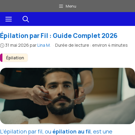
Aller
Menu
au
Menu
contenu
Épilation par Fil : Guide Complet 2026
31 mai 2026
par
Lina M.
·
Durée de lecture : environ 4 minutes
Épilation
L’épilation par fil, ou
épilation au fil
, est une