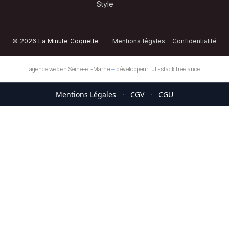
Style
© 2026 La Minute Coquette
Mentions légales
Confidentialité
agence web en Seine-et-Marne
—
développeur full-stack freelance
Mentions Légales
·
CGV
·
CGU