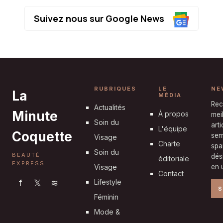
Suivez nous sur Google News
RUBRIQUES
LE
NE
La
MÉDIA
Rec
Actualités
Minute
À propos
mei
Soin du
art
L'équipe
Coquette
sem
Visage
Charte
spa
Soin du
BEAUTÉ
dés
éditoriale
EXPRESS
Visage
en u
Contact
f
𝕏
≋
Lifestyle
S
Féminin
Mode &