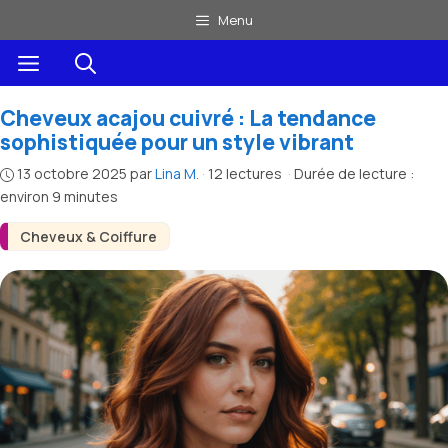
Aller
Menu
au
Menu
contenu
Cheveux acajou cuivré : La tendance
sophistiquée pour un style vibrant
13 octobre 2025
par
Lina M.
·
12 lectures
·
Durée de lecture :
environ 9 minutes
Cheveux & Coiffure