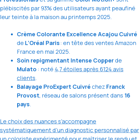
plébiscités par 93% des utilisateurs ayant peaufiné
leur teinte à la maison au printemps 2025.
Crème Colorante Excellence Acajou Cuivré
de
L’Oréal Paris
: en tête des ventes Amazon
France en mai 2025.
Soin repigmentant Intense Copper
de
Mulato
: noté
4,7 étoiles après 6124 avis
clients
.
Balayage ProExpert Cuivré
chez
Franck
Provost
, réseau de salons présent dans
16
pays
.
Le choix des nuances s’accompagne
systématiquement d’un diagnostic personnalisé par
un coloriste expérimenté pour maîtriser le rendu et