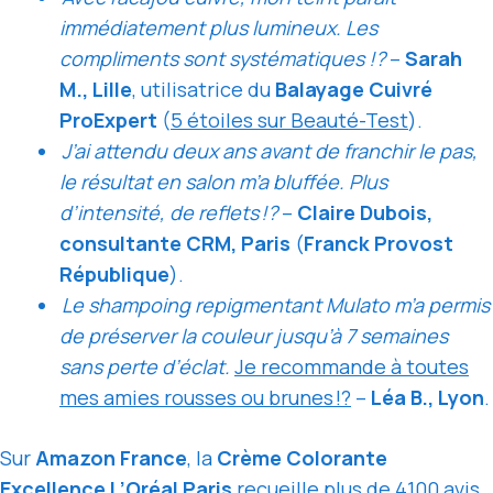
immédiatement plus lumineux. Les
compliments sont systématiques !?
–
Sarah
M., Lille
, utilisatrice du
Balayage Cuivré
ProExpert
(
5 étoiles sur Beauté-Test
).
J’ai attendu deux ans avant de franchir le pas,
le résultat en salon m’a bluffée. Plus
d’intensité, de reflets !?
–
Claire Dubois,
consultante CRM, Paris
(
Franck Provost
République
).
Le shampoing repigmentant Mulato m’a permis
de préserver la couleur jusqu’à 7 semaines
sans perte d’éclat.
Je recommande à toutes
mes amies rousses ou brunes !?
–
Léa B., Lyon
.
Sur
Amazon France
, la
Crème Colorante
Excellence L’Oréal Paris
recueille
plus de 4100 avis