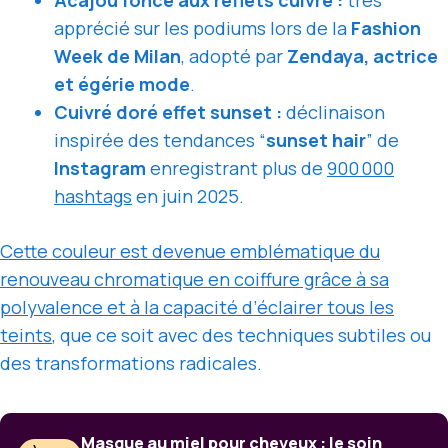
Acajou foncé aux reflets cuivre :
très
apprécié sur les podiums lors de la
Fashion
Week de Milan
, adopté par
Zendaya, actrice
et égérie mode
.
Cuivré doré effet sunset :
déclinaison
inspirée des tendances “
sunset hair
” de
Instagram
enregistrant plus de
900 000
hashtags
en juin 2025.
Cette couleur est devenue emblématique du
renouveau chromatique en coiffure grâce à sa
polyvalence et à la capacité d’éclairer tous les
teints
, que ce soit avec des techniques subtiles ou
des transformations radicales.
Masque au miel pour cheveux : le soin