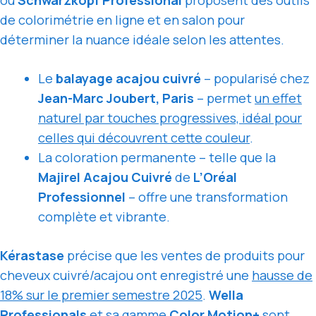
ou
Schwarzkopf Professional
proposent des outils
de colorimétrie en ligne et en salon pour
déterminer la nuance idéale selon les attentes.
Le
balayage acajou cuivré
– popularisé chez
Jean-Marc Joubert, Paris
– permet
un effet
naturel par touches progressives, idéal pour
celles qui découvrent cette couleur
.
La coloration permanente – telle que la
Majirel Acajou Cuivré
de
L’Oréal
Professionnel
– offre une transformation
complète et vibrante.
Kérastase
précise que les ventes de produits pour
cheveux cuivré/acajou ont enregistré une
hausse de
18% sur le premier semestre 2025
.
Wella
Professionals
et sa gamme
Color Motion+
sont