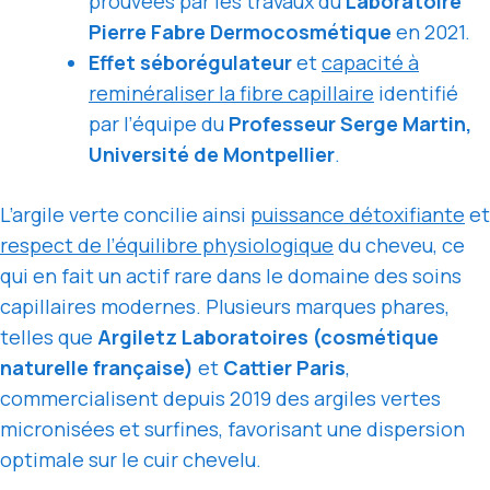
prouvées par les travaux du
Laboratoire
Pierre Fabre Dermocosmétique
en 2021.
Effet séborégulateur
et
capacité à
reminéraliser la fibre capillaire
identifié
par l’équipe du
Professeur Serge Martin,
Université de Montpellier
.
L’argile verte concilie ainsi
puissance détoxifiante
et
respect de l’équilibre physiologique
du cheveu, ce
qui en fait un actif rare dans le domaine des soins
capillaires modernes. Plusieurs marques phares,
telles que
Argiletz Laboratoires (cosmétique
naturelle française)
et
Cattier Paris
,
commercialisent depuis 2019 des argiles vertes
micronisées et surfines, favorisant une dispersion
optimale sur le cuir chevelu.