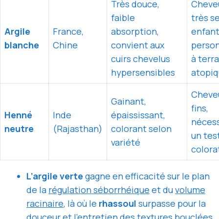
Très douce,
Cheve
faible
très s
Argile
France,
absorption,
enfant
blanche
Chine
convient aux
perso
cuirs chevelus
à terra
hypersensibles
atopi
Cheve
Gainant,
fins,
Henné
Inde
épaississant,
nécess
neutre
(Rajasthan)
colorant selon
un tes
variété
colora
L’argile verte
gagne en efficacité sur le plan
de la
régulation séborrhéique
et du
volume
racinaire
, là où le
rhassoul
surpasse pour la
douceur et l’entretien des textures bouclées.