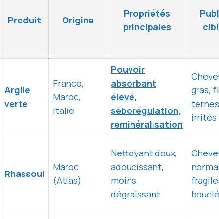
Propriétés
Publ
Produit
Origine
principales
cib
Pouvoir
Cheve
France,
absorbant
Argile
gras, f
Maroc,
élevé,
verte
ternes
Italie
séborégulation,
irrités
reminéralisation
Nettoyant doux,
Cheve
Maroc
adoucissant,
norma
Rhassoul
(Atlas)
moins
fragile
dégraissant
boucl