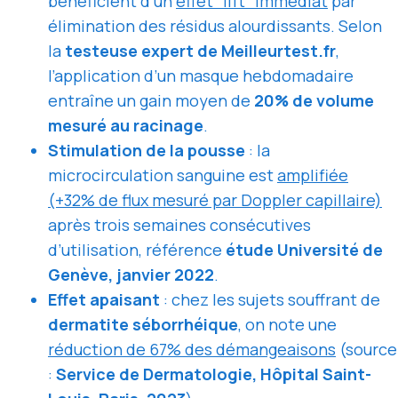
bénéficient d’un
effet “lift” immédiat
par
élimination des résidus alourdissants. Selon
la
testeuse expert de Meilleurtest.fr
,
l’application d’un masque hebdomadaire
entraîne un gain moyen de
20% de volume
mesuré au racinage
.
Stimulation de la pousse
: la
microcirculation sanguine est
amplifiée
(+32% de flux mesuré par Doppler capillaire)
après trois semaines consécutives
d’utilisation, référence
étude Université de
Genève, janvier 2022
.
Effet apaisant
: chez les sujets souffrant de
dermatite séborrhéique
, on note une
réduction de 67% des démangeaisons
(source
:
Service de Dermatologie, Hôpital Saint-