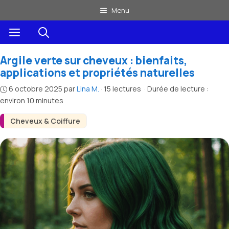
Aller
Menu
au
Menu
contenu
Argile verte sur cheveux : bienfaits,
applications et propriétés naturelles
6 octobre 2025
par
Lina M.
·
15 lectures
·
Durée de lecture :
environ 10 minutes
Cheveux & Coiffure