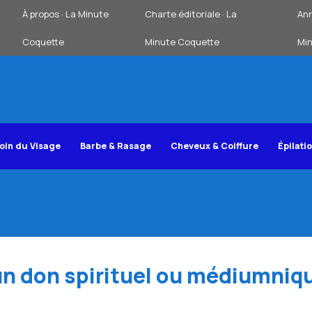
À propos · La Minute
Charte éditoriale · La
Ann
Coquette
Minute Coquette
Mi
oin du Visage
Barbe & Rasage
Cheveux & Coiffure
Épilati
un don spirituel ou médiumniq