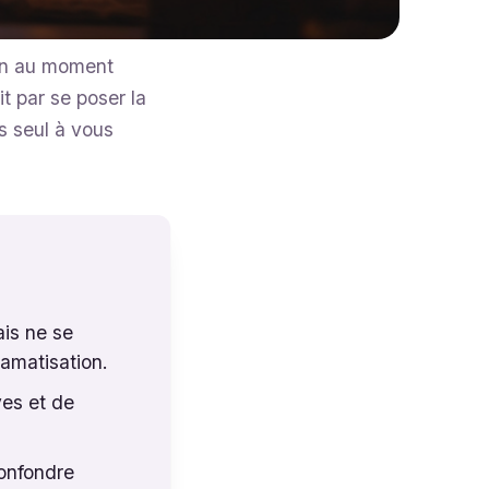
son au moment
t par se poser la
s seul à vous
ais ne se
amatisation.
ves et de
confondre