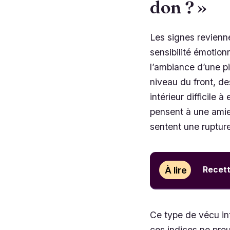
don ? »
Les signes revien
sensibilité émotio
l’ambiance d’une p
niveau du front, de
intérieur difficile
pensent à une amie 
sentent une rupture
À lire
Recett
Ce type de vécu int
ces indices ne prou