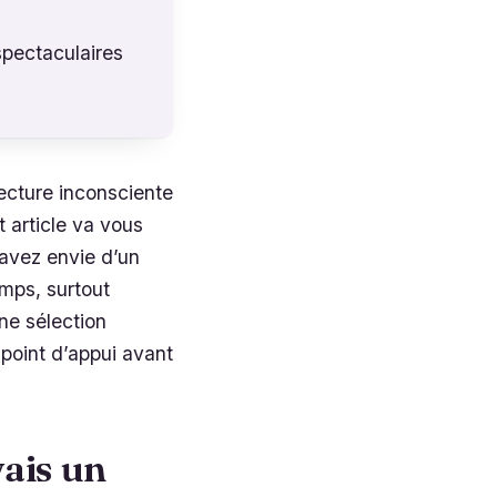
spectaculaires
lecture inconsciente
et article va vous
s avez envie d’un
emps, surtout
une sélection
point d’appui avant
vais un