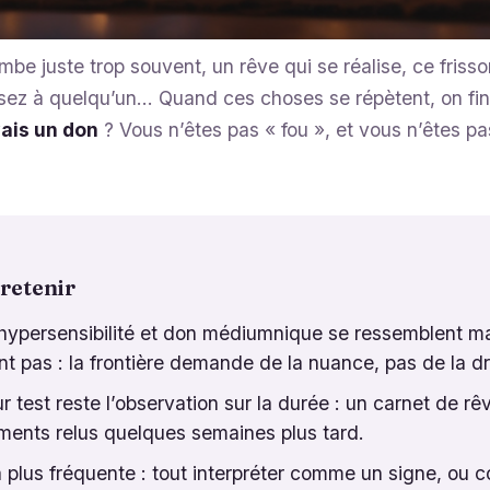
ombe juste trop souvent, un rêve qui se réalise, ce fris
sez à quelqu’un… Quand ces choses se répètent, on fini
avais un don
? Vous n’êtes pas « fou », et vous n’êtes pa
 retenir
, hypersensibilité et don médiumnique se ressemblent m
t pas : la frontière demande de la nuance, pas de la dr
r test reste l’observation sur la durée : un carnet de rê
ments relus quelques semaines plus tard.
la plus fréquente : tout interpréter comme un signe, ou 