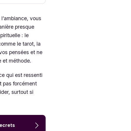
z l’ambiance, vous
manière presque
rituelle : le
comme le tarot, la
 vos pensées et ne
e et méthode.
ce qui est ressenti
st pas forcément
er, surtout si
secrets