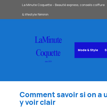
Aller
La Minute Coquette – Beauté express, conseils coiffure
au
& lifestyle féminin
contenu
Mode & Style
S
Comment savoir si on a 
y voir clair