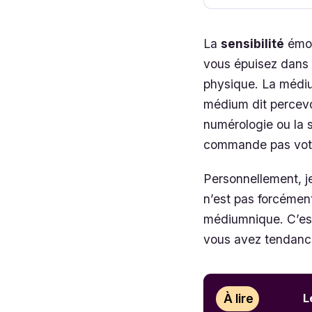
La
sensibilité
émoti
vous épuisez dans l
physique. La médium
médium dit percevoi
numérologie ou la 
commande pas votre
Personnellement, je
n’est pas forcément
médiumnique. C’est
vous avez tendance
À lire
L