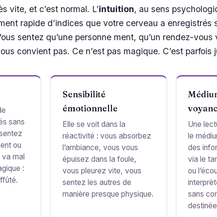
s vite, et c’est normal. L’
intuition
, au sens psychologi
ement rapide d’indices que votre cerveau a enregistrés
ous sentez qu’une personne ment, qu’un rendez-vous v
vous convient pas. Ce n’est pas magique. C’est parfois ju
Sensibilité
Médiu
émotionnelle
voyan
de
rés sans
Elle se voit dans la
Une lectu
sentez
réactivité : vous absorbez
le médiu
ent ou
l’ambiance, vous vous
des info
 va mal
épuisez dans la foule,
via le ta
agique :
vous pleurez vite, vous
ou l’écou
ffûté.
sentez les autres de
interprè
manière presque physique.
sans co
destinée