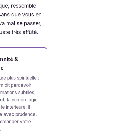
que, ressemble
 sans que vous en
a mal se passer,
ste très affûté.
mnité &
ce
re plus spirituelle :
m dit percevoir
rmations subtiles,
rot, la numérologie
te intérieure. Il
te avec prudence,
mmander votre
.