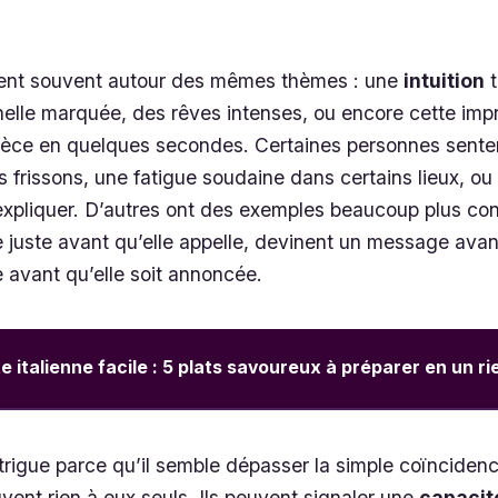
nent souvent autour des mêmes thèmes : une
intuition
t
nnelle marquée, des rêves intenses, ou encore cette imp
ièce en quelques secondes. Certaines personnes sente
s frissons, une fatigue soudaine dans certains lieux, ou
 à expliquer. D’autres ont des exemples beaucoup plus con
juste avant qu’elle appelle, devinent un message avant 
 avant qu’elle soit annoncée.
e italienne facile : 5 plats savoureux à préparer en un r
rigue parce qu’il semble dépasser la simple coïncidenc
vent rien à eux seuls. Ils peuvent signaler une
capacité