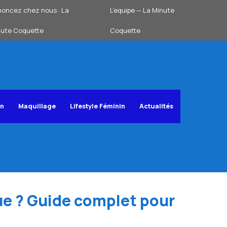
oncez chez nous · La
L’equipe — La Minute
nute Coquette
Coquette
on
Maquillage
Lifestyle Féminin
Actualités
ue ? Guide complet pour