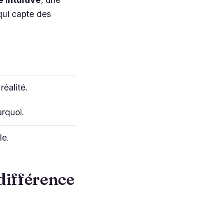
qui capte des
éalité.
rquoi.
le.
 différence