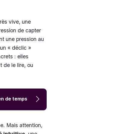
rès vive, une
ression de capter
nt une pression au
 un « déclic »
crets : elles
de le lire, ou
ien de temps
e. Mais attention,
 intuitive
, une