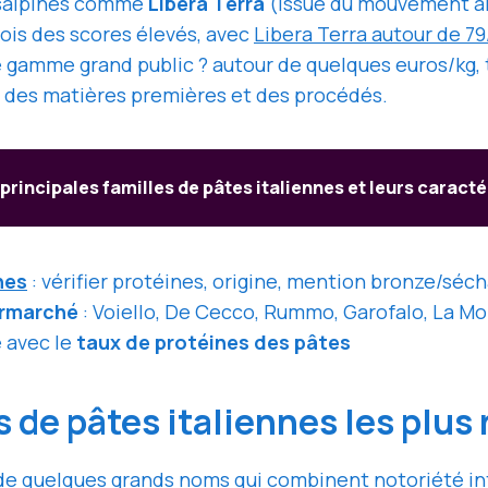
ansalpines comme
Libera Terra
(issue du mouvement an
ois des scores élevés, avec
Libera Terra autour de 79
 gamme grand public ? autour de quelques euros/kg,
é des matières premières et des procédés.
 principales familles de pâtes italiennes et leurs caracté
nes
: vérifier protéines, origine, mention bronze/séc
ermarché
: Voiello, De Cecco, Rummo, Garofalo, La Mo
e avec le
taux de protéines des pâtes
de pâtes italiennes les plus
 de quelques grands noms qui combinent notoriété i