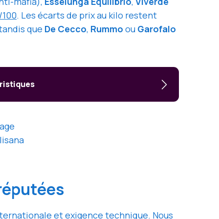
ti-mafia),
Esselunga Equilibrio
,
Viverde
/100
. Les écarts de prix au kilo restent
 tandis que
De Cecco
,
Rummo
ou
Garofalo
ristiques
hage
lisana
 réputées
nternationale et exigence technique. Nous