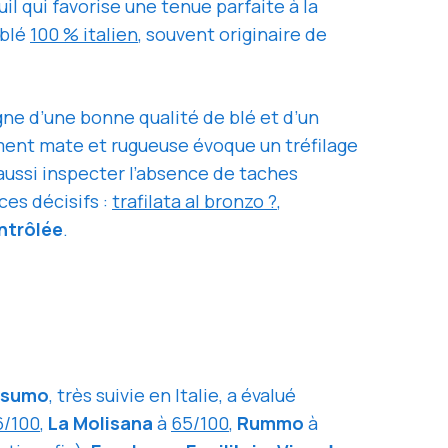
euil qui favorise une tenue parfaite à la
 blé
100 % italien
, souvent originaire de
igne d’une bonne qualité de blé et d’un
ment mate et rugueuse évoque un tréfilage
 aussi inspecter l’absence de taches
ces décisifs :
trafilata al bronzo ?
,
ontrôlée
.
nsumo
, très suivie en Italie, a évalué
6/100
,
La Molisana
à
65/100
,
Rummo
à