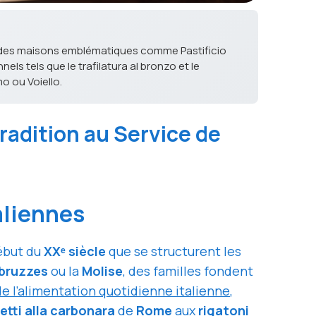
vec des maisons emblématiques comme Pastificio
els tels que le trafilatura al bronzo et le
o ou Voiello.
radition au Service de
taliennes
ébut du
XXᵉ siècle
que se structurent les
bruzzes
ou la
Molise
, des familles fondent
de l’alimentation quotidienne italienne
,
tti alla carbonara
de
Rome
aux
rigatoni