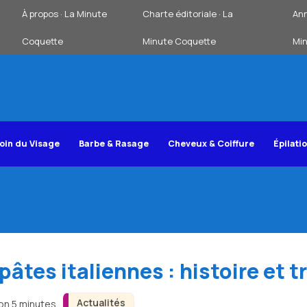
À propos · La Minute
Charte éditoriale · La
Ann
Coquette
Minute Coquette
Mi
oin du Visage
Barbe & Rasage
Cheveux & Coiffure
Épilati
tes italiennes : histoire et t
Actualités
ron 5 minutes