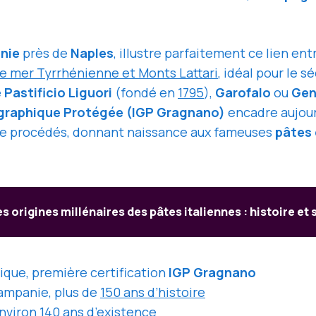
nie
près de
Naples
, illustre parfaitement ce lien ent
re mer Tyrrhénienne et Monts Lattari
, idéal pour le s
e
Pastificio Liguori
(fondé en
1795
),
Garofalo
ou
Gen
graphique Protégée (IGP Gragnano)
encadre aujour
 de procédés, donnant naissance aux fameuses
pâtes
es origines millénaires des pâtes italiennes : histoire et
rique, première certification
IGP Gragnano
mpanie, plus de
150 ans d’histoire
environ
140 ans d’existence