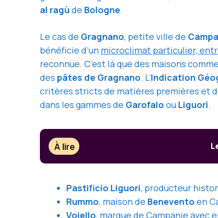
al ragù
de
Bologne
.
Le cas de
Gragnano
, petite ville de
Campa
bénéficie d’un
microclimat particulier, ent
reconnue. C’est là que des maisons comm
des
pâtes de Gragnano
. L’
Indication Géo
critères stricts de matières premières et
dans les gammes de
Garofalo
ou
Liguori
.
À lire
L
Pastificio Liguori
, producteur histo
Rummo
, maison de
Benevento
en Ca
Voiello
, marque de Campanie avec 