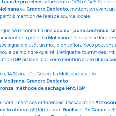
s
taux de protéines
situés entre
13 % et 14,5 %
, un s
Molisana
ou
Granoro Dedicato
, mettent en avant un
 parfois mention de l’eau de source locale.
rque se reconnaît à une
couleur jaune soutenue
, s
otamment des pâtes
La Molisana
. Une surface légère
isse signale plutôt un moule en téflon. Nous pouvons
ule de moindre qualité. L’étiquette fournit des indi
ication
IGP
ou label bio, voire mention d’une
filière c
mmo
,
14 % pour De Cecco, La Molisana, Voiello
a Molisana
,
Granoro Dedicato
bronze
,
méthode de séchage lent
,
IGP
 confirment ces différences. L’association
Altroco
iello
obtient
69/100
, devant
Barilla
et
De Cecco
à
6