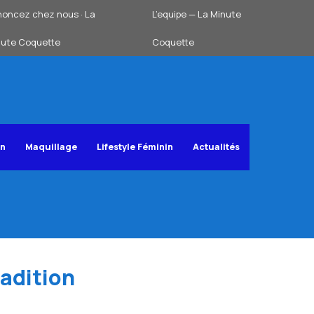
oncez chez nous · La
L’equipe — La Minute
nute Coquette
Coquette
on
Maquillage
Lifestyle Féminin
Actualités
radition