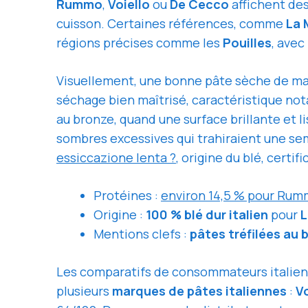
Rummo
,
Voiello
ou
De Cecco
affichent de
cuisson. Certaines références, comme
La 
régions précises comme les
Pouilles
, avec
Visuellement, une bonne pâte sèche de ma
séchage bien maîtrisé, caractéristique n
au bronze, quand une surface brillante et l
sombres excessives qui trahiraient une semo
essiccazione lenta ?
, origine du blé, certif
Protéines :
environ 14,5 % pour Ru
Origine :
100 % blé dur italien
pour
L
Mentions clefs :
pâtes tréfilées au 
Les comparatifs de consommateurs italiens
plusieurs
marques de pâtes italiennes
:
Vo