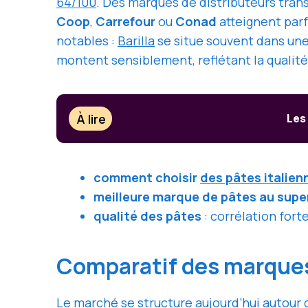
64/100
. Des marques de distributeurs tr
Coop
,
Carrefour
ou
Conad
atteignent parf
notables :
Barilla
se situe souvent dans une
montent sensiblement, reflétant la qualit
À lire
Les
comment choisir
des pâtes italien
meilleure marque de pâtes au sup
qualité des pâtes
: corrélation fort
Comparatif des marques 
Le marché se structure aujourd’hui autour