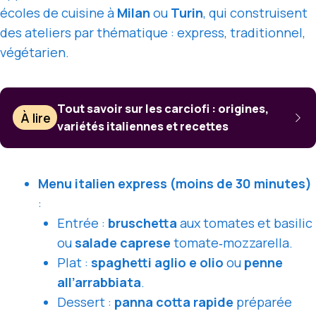
écoles de cuisine à
Milan
ou
Turin
, qui construisent
des ateliers par thématique : express, traditionnel,
végétarien.
Tout savoir sur les carciofi : origines,
À lire
variétés italiennes et recettes
Menu italien express (moins de 30 minutes)
:
Entrée :
bruschetta
aux tomates et basilic
ou
salade caprese
tomate‑mozzarella.
Plat :
spaghetti aglio e olio
ou
penne
all’arrabbiata
.
Dessert :
panna cotta rapide
préparée