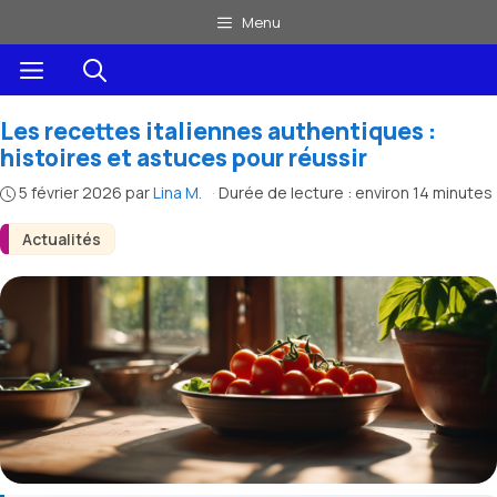
Aller
Menu
au
Menu
contenu
Les recettes italiennes authentiques :
histoires et astuces pour réussir
5 février 2026
par
Lina M.
·
Durée de lecture : environ 14 minutes
Actualités