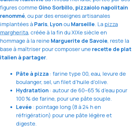
figures comme
Gino Sorbillo, pizzaiolo napolitain
renommé
, ou par des enseignes artisanales
implantées à
Paris
,
Lyon
ou
Marseille
. La
pizza
margherita
, créée à la fin du XIXe siècle en
hommage à la reine
Marguerite de Savoie
, reste la
base à maîtriser pour composer une
recette de plat
italien à partager
.
Pâte à pizza
: farine type 00, eau, levure de
boulanger, sel, un filet d’huile d’olive.
Hydratation
: autour de 60–65 % d’eau pour
100 % de farine, pour une pâte souple.
Levée
: pointage long (8 à 24 h en
réfrigération) pour une pâte légère et
digeste.