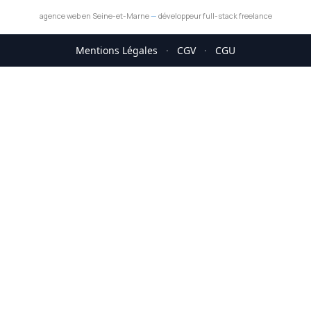
agence web en Seine-et-Marne
—
développeur full-stack freelance
Mentions Légales
·
CGV
·
CGU