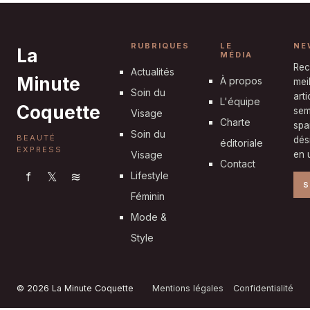
RUBRIQUES
LE
NE
La
MÉDIA
Rec
Actualités
Minute
À propos
mei
Soin du
art
L'équipe
Coquette
sem
Visage
Charte
spa
Soin du
BEAUTÉ
dés
éditoriale
EXPRESS
Visage
en u
Contact
f
𝕏
≋
Lifestyle
S
Féminin
Mode &
Style
© 2026 La Minute Coquette
Mentions légales
Confidentialité