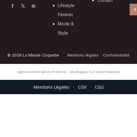
Contact
f
𝕏
≋
Lifestyle
S
Féminin
Mode &
Style
© 2026 La Minute Coquette
Mentions légales
Confidentialité
agence web en Seine-et-Marne
—
développeur full-stack freelance
Mentions Légales
·
CGV
·
CGU