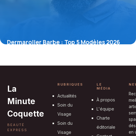
Dermaroller Barbe : Top 5 Modèles 2026
4 novembre 2025
RUBRIQUES
LE
NE
La
MÉDIA
Rec
Actualités
Minute
À propos
mei
Soin du
art
L'équipe
Coquette
sem
Visage
Charte
spa
Soin du
BEAUTÉ
dés
éditoriale
EXPRESS
Visage
en u