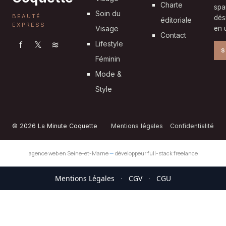
Charte
spa
Soin du
BEAUTÉ
dés
éditoriale
EXPRESS
Visage
en u
Contact
f
𝕏
≋
Lifestyle
S
Féminin
Mode &
Style
© 2026 La Minute Coquette
Mentions légales
Confidentialité
agence web en Seine-et-Marne
—
développeur full-stack freelance
Mentions Légales
·
CGV
·
CGU