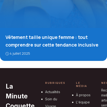
Vêtement taille unique femme : tout
comprendre sur cette tendance inclusive
4 juillet 2025
RUBRIQUES
LE
NE
La
MÉDIA
Rec
Actualités
Minute
À propos
mei
Soin du
art
L'équipe
Coquette
sem
Visage