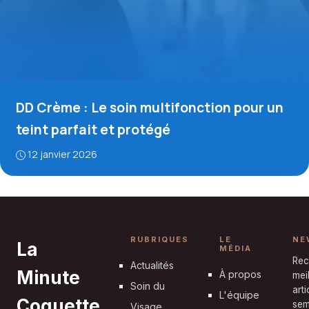
DD Crème : Le soin multifonction pour un
teint parfait et protégé
12 janvier 2026
RUBRIQUES
LE
NE
La
MÉDIA
Rec
Actualités
Minute
À propos
mei
Soin du
art
L'équipe
Coquette
sem
Visage