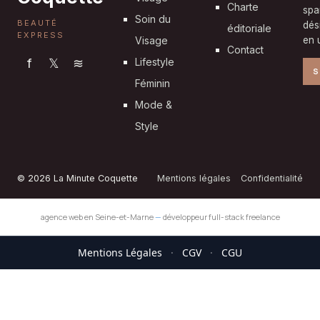
Charte
spa
Soin du
BEAUTÉ
dés
éditoriale
EXPRESS
Visage
en u
Contact
f
𝕏
≋
Lifestyle
S
Féminin
Mode &
Style
© 2026 La Minute Coquette
Mentions légales
Confidentialité
agence web en Seine-et-Marne
—
développeur full-stack freelance
Mentions Légales
·
CGV
·
CGU