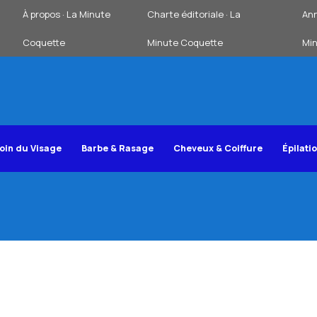
À propos · La Minute
Charte éditoriale · La
Ann
Coquette
Minute Coquette
Mi
oin du Visage
Barbe & Rasage
Cheveux & Coiffure
Épilati