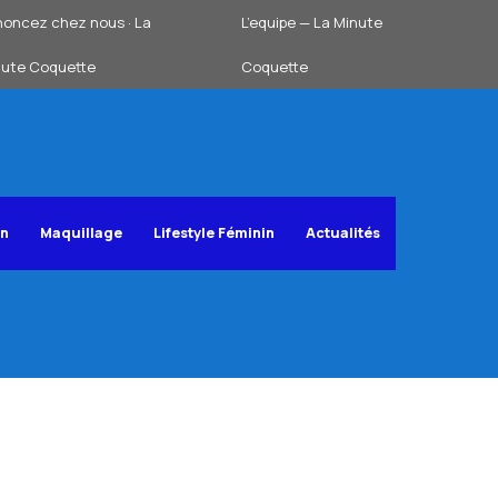
oncez chez nous · La
L’equipe — La Minute
nute Coquette
Coquette
on
Maquillage
Lifestyle Féminin
Actualités