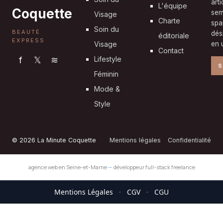
art
L'équipe
Coquette
sem
Visage
Charte
spa
Soin du
BEAUTÉ
dés
éditoriale
EXPRESS
Visage
en u
Contact
f
𝕏
≋
Lifestyle
S
Féminin
Mode &
Style
© 2026 La Minute Coquette
Mentions légales
Confidentialité
agence web en Seine-et-Marne
—
développeur full-stack freelance
Mentions Légales
·
CGV
·
CGU