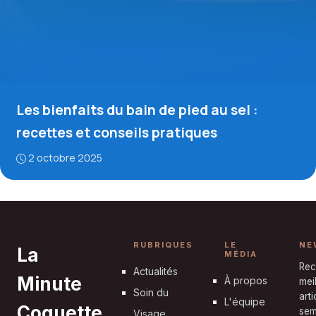
Les bienfaits du bain de pied au sel :
recettes et conseils pratiques
2 octobre 2025
RUBRIQUES
LE
NE
La
MÉDIA
Rec
Actualités
Minute
À propos
mei
Soin du
art
L'équipe
Coquette
sem
Visage