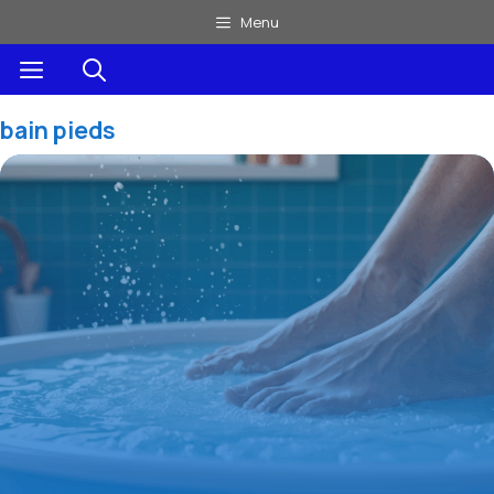
Aller
Menu
au
Menu
contenu
bain pieds