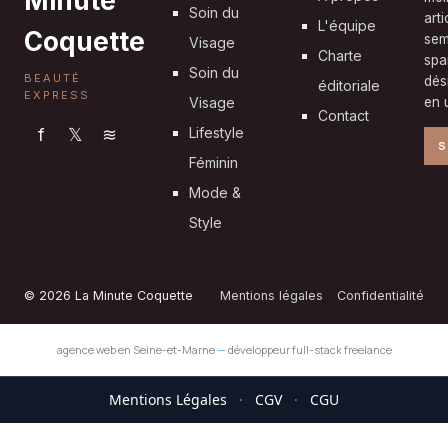
Minute
Soin du
art
L'équipe
Coquette
sem
Visage
Charte
spa
Soin du
BEAUTÉ
dés
éditoriale
EXPRESS
Visage
en u
Contact
f
𝕏
≋
Lifestyle
S
Féminin
Mode &
Style
© 2026 La Minute Coquette
Mentions légales
Confidentialité
agence web en Seine-et-Marne
—
développeur full-stack freelance
Mentions Légales
·
CGV
·
CGU