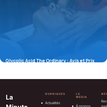
Glycolic Acid The Ordinary : Avis et Prix
2026
8 juin 2026
RUBRIQUES
LE
NE
La
MÉDIA
Rec
Actualités
À propos
mei